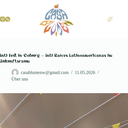
Zum
Inhalt
springen
Inti Fest in Coburg — Inti Raíces Latinoamericanas im
Zukunftsraum
casablumenw@gmail.com
11.05.2026
Über uns